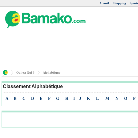
Accueil
Shopping
Sport
Qui est Qui ?
Alphabéique
Classement Alphabétique
A
B
C
D
E
F
G
H
I
J
K
L
M
N
O
P